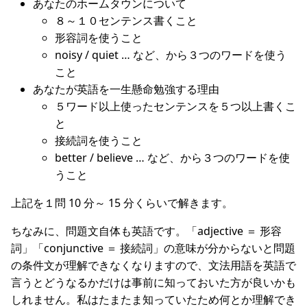
あなたのホームタウンについて
８～１０センテンス書くこと
形容詞を使うこと
noisy / quiet … など、から３つのワードを使う
こと
あなたが英語を一生懸命勉強する理由
５ワード以上使ったセンテンスを５つ以上書くこ
と
接続詞を使うこと
better / believe … など、から３つのワードを使
うこと
上記を１問 10 分～ 15 分くらいで解きます。
ちなみに、問題文自体も英語です。「adjective ＝ 形容
詞」「conjunctive ＝ 接続詞」の意味が分からないと問題
の条件文が理解できなくなりますので、文法用語を英語で
言うとどうなるかだけは事前に知っておいた方が良いかも
しれません。私はたまたま知っていたため何とか理解でき