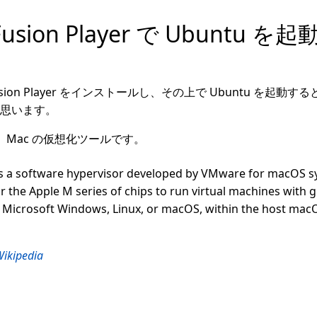
Fusion Player で Ubuntu を
 Fusion Player をインストールし、その上で Ubuntu を起
思います。
n は、Mac の仮想化ツールです。
s a software hypervisor developed by VMware for macOS sy
or the Apple M series of chips to run virtual machines with 
 Microsoft Windows, Linux, or macOS, within the host mac
Wikipedia