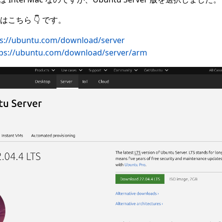
こちら 👇 です。
ps://ubuntu.com/download/server
tps://ubuntu.com/download/server/arm