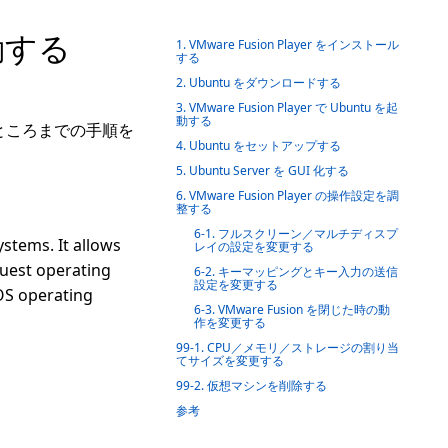
起動する
1. VMware Fusion Player をインストール
する
2. Ubuntu をダウンロードする
3. VMware Fusion Player で Ubuntu を起
動する
動するところまでの手順を
4. Ubuntu をセットアップする
5. Ubuntu Server を GUI 化する
6. VMware Fusion Player の操作設定を調
整する
6-1. フルスクリーン／マルチディスプ
stems. It allows
レイの設定を変更する
guest operating
6-2. キーマッピングとキー入力の送信
設定を変更する
OS operating
6-3. VMware Fusion を閉じた時の動
作を変更する
99-1. CPU／メモリ／ストレージの割り当
てサイズを変更する
99-2. 仮想マシンを削除する
参考