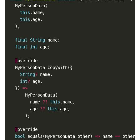
this
this
final
String
final
int
@
String
?
int
?
  }) 
=>
        name 
??
this
        age 
??
this
@
bool
 equals(MyPersonData other) 
=>
 name 
==
 other.n