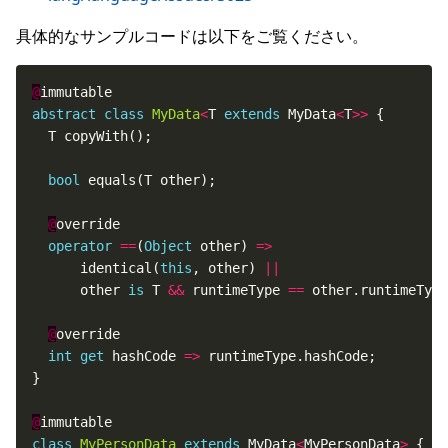
具体的なサンプルコードは以下をご覧ください。
@
abstract
class
MyData
<
T 
extends
 MyData
<
T
>>
bool
@
operator
==
(
Object
 other) 
=>
      identical(
this
, other) 
||
      other 
is
 T 
&&
 runtimeType 
==
 other.runtimeType
@
int
get
 hashCode 
=>
@
class
MyPersonData
extends
 MyData
<
MyPersonData
>