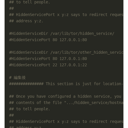
## to tell people.
##
## HiddenServicePort x y:z says to redirect requests
## address y:z.
#HiddenServiceDir /var/lib/tor/hidden_service/
#HiddenServicePort 80 127.0.0.1:80
#HiddenServiceDir /var/lib/tor/other_hidden_service/
#HiddenServicePort 80 127.0.0.1:80
#HiddenServicePort 22 127.0.0.1:22
# 編集後
############### This section is just for location-hi
## Once you have configured a hidden service, you ca
## contents of the file ".../hidden_service/hostname
## to tell people.
##
## HiddenServicePort x y:z says to redirect requests
## address y:z.